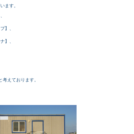
ざいます。
】、
ープ】、
テナ】、
と考えております。