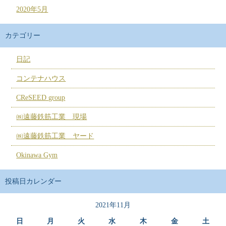
2020年5月
カテゴリー
日記
コンテナハウス
CReSEED group
㈱遠藤鉄筋工業 現場
㈱遠藤鉄筋工業 ヤード
Okinawa Gym
投稿日カレンダー
2021年11月
日
月
火
水
木
金
土