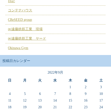
日記
コンテナハウス
CReSEED group
㈱遠藤鉄筋工業 現場
㈱遠藤鉄筋工業 ヤード
Okinawa Gym
投稿日カレンダー
2022年9月
日
月
火
水
木
金
土
1
2
3
4
5
6
7
8
9
10
11
12
13
14
15
16
17
18
19
20
21
22
23
24