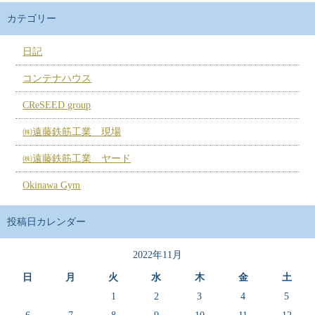
カテゴリー
日記
コンテナハウス
CReSEED group
㈱遠藤鉄筋工業 現場
㈱遠藤鉄筋工業 ヤード
Okinawa Gym
投稿日カレンダー
2022年11月
日
月
火
水
木
金
土
1
2
3
4
5