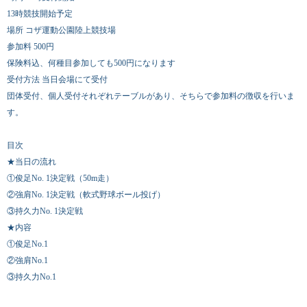
13時競技開始予定
場所 コザ運動公園陸上競技場
参加料 500円
保険料込、何種目参加しても500円になります
受付方法 当日会場にて受付
団体受付、個人受付それぞれテーブルがあり、そちらで参加料の徴収を行いま
す。
目次
★当日の流れ
①俊足No. 1決定戦（50m走）
②強肩No. 1決定戦（軟式野球ボール投げ）
③持久力No. 1決定戦
★内容
①俊足No.1
②強肩No.1
③持久力No.1